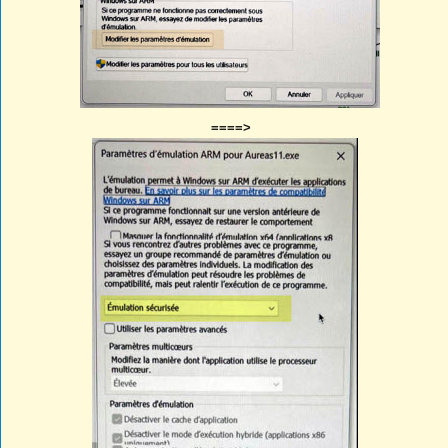
====>