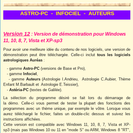
ASTRO-PC - INFOCIEL - AUTEURS
Version 12
: Version de démonstration pour Windows
11, 10, 8, 7, Vista et XP-sp3
Pour avoir une meilleure idée du contenu de nos logiciels, une version de
démonstration peut être téléchargée. Celle-ci inclut
tous les logiciels
astrologiques Auréas
:
-
gamme
Astro-PC
(versions de Base et Pro),
- gamme
Infociel
,
- gamme
Auteurs
(Astrologie I.Andrieu, Astrologie C.Aubier, Thème
Enfant M.Barbault et Astrologie E.Teissier),
-
Astéria-PC
(textes de Galilée).
La sélection du programme désiré se fait lors du démarrage de
la démo. Celle-ci vous permet de tester la plupart des fonctions des
programmes avec un thème unique, par exemple le vôtre. Lorsque vous
aurez téléchargé le fichier, faites un double-clic dessus et suivez les
instructions affichées.
Cette version est compatible avec Windows 11, 10, 8, 7, Vista et XP-
sp3 (mais pas Windows 10 ou 11 en "mode S" ou ARM, Windows 8 "RT",