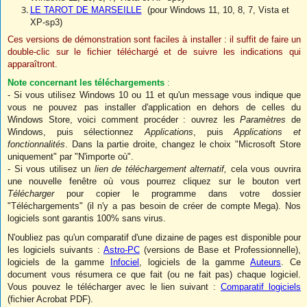
LE TAROT DE MARSEILLE
(pour Windows 11, 10, 8, 7, Vista et
XP-sp3)
Ces versions de démonstration sont faciles à installer : il suffit de faire un
double-clic sur le fichier téléchargé et de suivre les indications qui
apparaîtront.
Note concernant les téléchargements
:
- Si vous utilisez Windows 10 ou 11 et qu'un message vous indique que
vous ne pouvez pas installer d'application en dehors de celles du
Windows Store, voici comment procéder : ouvrez les
Paramètres
de
Windows, puis sélectionnez
Applications
, puis
Applications et
fonctionnalités
. Dans la partie droite, changez le choix "Microsoft Store
uniquement" par "N'importe où".
- Si vous utilisez un
lien de téléchargement alternatif,
cela vous ouvrira
une nouvelle fenêtre où vous pourrez cliquez sur le bouton vert
Télécharger
pour copier le programme dans votre dossier
"Téléchargements" (il n'y a pas besoin de créer de compte Mega). Nos
logiciels sont garantis 100% sans virus.
N'oubliez pas qu'un comparatif d'une dizaine de pages est disponible pour
les logiciels suivants :
Astro-PC
(versions de Base et Professionnelle),
logiciels de la gamme
Infociel
, logiciels de la gamme
Auteurs
. Ce
document vous résumera ce que fait (ou ne fait pas) chaque logiciel.
Vous pouvez le télécharger avec le lien suivant :
Comparatif logiciels
(fichier Acrobat PDF).